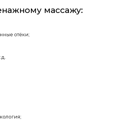
енажному массажу:
нные отёки;
.д.
кология;