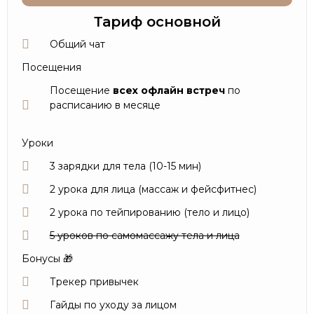
Тариф основной
Общий чат
Посещения
Посещение
всех
офлайн
встреч
по
расписанию в месяце
Уроки
3 зарядки для тела (10-15 мин)
2 урока для лица (массаж и фейсфитнес)
2 урока по тейпированию (тело и лицо)
5 уроков по самомассажу тела и лица
Бонусы 🎁
Трекер привычек
Гайды по уходу за лицом