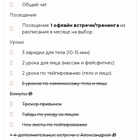
Общий чат
Посещения
Посещение
1
офлайн
встречи/тренинга
из
расписания в месяце
на выбор
Уроки
3 зарядки для тела (10-15 мин)
2 урока для лица (массаж и фейсфитнес)
2 урока по тейпированию (тело и лицо)
5 уроков по самомассажу тела и лица
Бонусы 🎁
Трекер привычек
Гайды по уходу за лицом
Чек-листы по тейпированию
+ 4 дополнительные встречи с Александрой 🎁